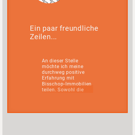
Ein paar freundliche
Zeilen...
An dieser Stelle
möchte ich meine
durchweg positive
Erfahrung mit
Bisschop‑Immobilien
teilen. Sowohl die
Inhaberin als auch
das gesamte Team
überzeugen mit
einem großen Maß
an Freundlichkeit,
Fachkenntnis und
echter