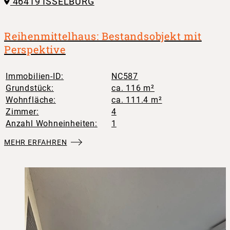
46419 ISSELBURG
Reihenmittelhaus: Bestandsobjekt mit
Perspektive
Immobilien-ID:
NC587
Grundstück:
ca. 116 m²
Wohnfläche:
ca. 111.4 m²
Zimmer:
4
Anzahl Wohneinheiten:
1
MEHR ERFAHREN