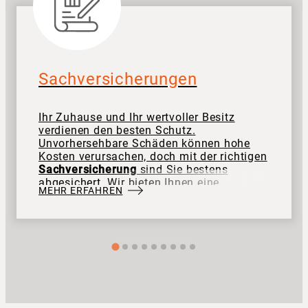
Sachversicherungen
Ihr Zuhause und Ihr wertvoller Besitz
verdienen den besten Schutz.
Unvorhersehbare Schäden können hohe
Kosten verursachen, doch mit der richtigen
Sachversicherung
sind Sie bestens
abgesichert. Wir bieten Ihnen eine
MEHR ERFAHREN
maßgeschneiderte
Versicherungsberatung
und stehen Ihnen jederzeit mit
persönlichem Service zur Seite.
Gemeinsam finden wir die optimale
Lösung für Ihre Sicherheit und Ihr gutes
Gefühl.
Kontaktieren Sie uns
– wir sind
für Sie da!