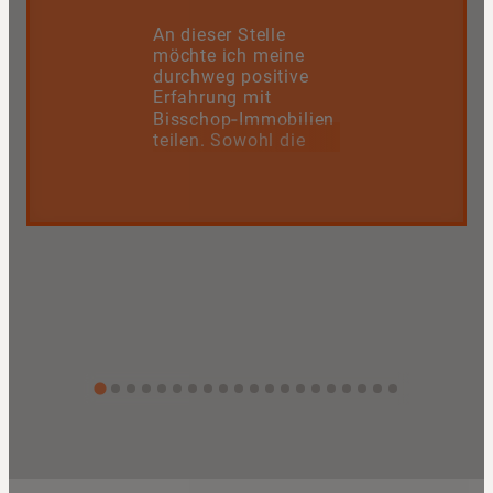
An dieser Stelle
möchte ich meine
durchweg positive
Erfahrung mit
Bisschop‑Immobilien
teilen. Sowohl die
Inhaberin als auch
das gesamte Team
überzeugen mit
einem großen Maß
an Freundlichkeit,
Fachkenntnis und
echter
Serviceorientierung,
auch noch nach dem
Abschluss.
Das gesamte Team
arbeitet professionell,
verlässlich und stets
lösungsorientiert –
mit dem klaren Ziel,
für alle Beteiligten