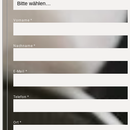
Vorname
*
Nachname
*
E-Mail
*
Telefon
*
Ort
*