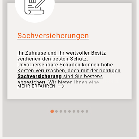
Sachversicherungen
Ihr Zuhause und Ihr wertvoller Besitz
verdienen den besten Schutz.
Unvorhersehbare Schäden können hohe
Kosten verursachen, doch mit der richtigen
Sachversicherung
sind Sie bestens
abgesichert. Wir bieten Ihnen eine
MEHR ERFAHREN
maßgeschneiderte
Versicherungsberatung
und stehen Ihnen jederzeit mit
persönlichem Service zur Seite.
Gemeinsam finden wir die optimale
Lösung für Ihre Sicherheit und Ihr gutes
Gefühl.
Kontaktieren Sie uns
– wir sind
für Sie da!