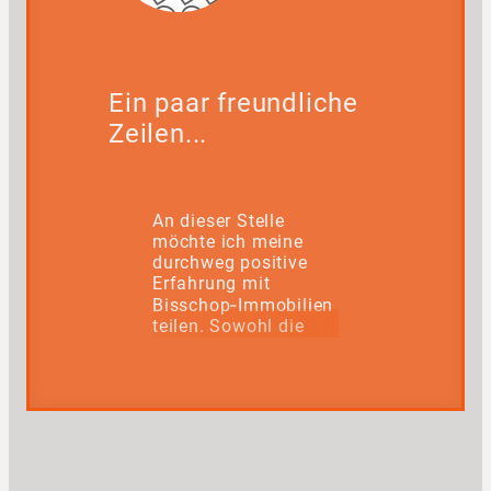
Ein paar freundliche
Zeilen...
An dieser Stelle
möchte ich meine
durchweg positive
Erfahrung mit
Bisschop‑Immobilien
teilen. Sowohl die
Inhaberin als auch
das gesamte Team
überzeugen mit
einem großen Maß
an Freundlichkeit,
Fachkenntnis und
echter