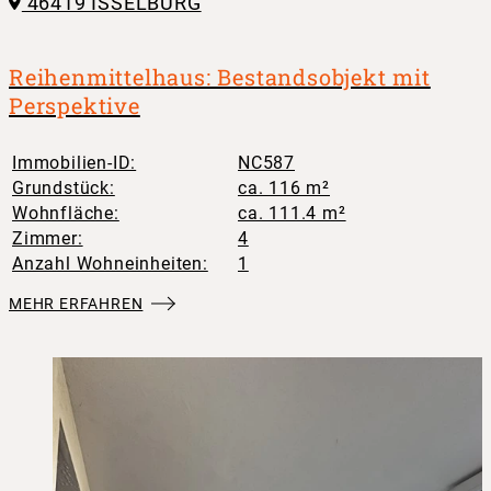
46419 ISSELBURG
Reihenmittelhaus: Bestandsobjekt mit
Perspektive
Immobilien-ID:
NC587
Grundstück:
ca. 116 m²
Wohnfläche:
ca. 111.4 m²
Zimmer:
4
Anzahl Wohneinheiten:
1
MEHR ERFAHREN