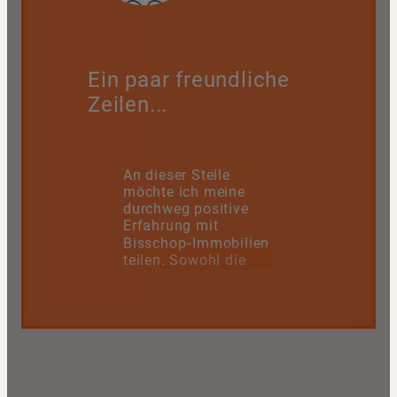
Ein paar freundliche
Zeilen...
An dieser Stelle
möchte ich meine
durchweg positive
Erfahrung mit
Bisschop‑Immobilien
teilen. Sowohl die
Inhaberin als auch
das gesamte Team
überzeugen mit
einem großen Maß
an Freundlichkeit,
Fachkenntnis und
echter
Serviceorientierung,