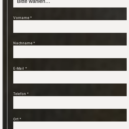
Vorname
*
Nachname
*
E-Mail
*
Telefon
*
Ort
*