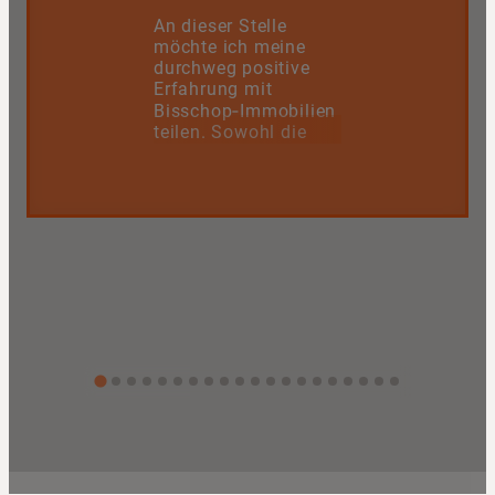
An dieser Stelle
möchte ich meine
durchweg positive
Erfahrung mit
Bisschop‑Immobilien
teilen. Sowohl die
Inhaberin als auch
das gesamte Team
überzeugen mit
einem großen Maß
an Freundlichkeit,
Fachkenntnis und
echter
Serviceorientierung,
auch noch nach dem
Abschluss.
Das gesamte Team
arbeitet professionell,
verlässlich und stets
lösungsorientiert –
mit dem klaren Ziel,
für alle Beteiligten
die bestmögliche