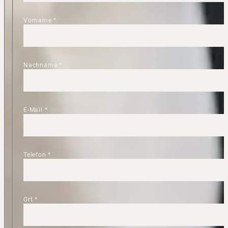
Vorname
*
Nachname
*
E-Mail
*
Telefon
*
Ort
*