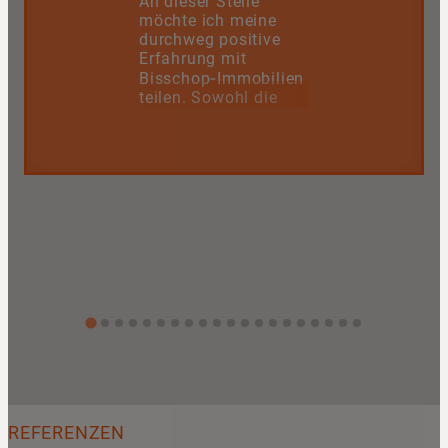
An dieser Stelle
möchte ich meine
durchweg positive
Erfahrung mit
Bisschop‑Immobilien
teilen. Sowohl die
Inhaberin als auch
das gesamte Team
überzeugen mit
einem großen Maß
an Freundlichkeit,
Fachkenntnis und
echter
Serviceorientierung,
auch noch nach dem
Abschluss.
Das gesamte Team
arbeitet professionell,
verlässlich und stets
lösungsorientiert –
mit dem klaren Ziel,
für alle Beteiligten
die bestmögliche
REFERENZEN
Lösung zu finden.