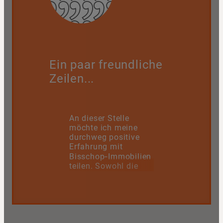
Ein paar freundliche
Zeilen...
An dieser Stelle
möchte ich meine
durchweg positive
Erfahrung mit
Bisschop‑Immobilien
teilen. Sowohl die
Inhaberin als auch
das gesamte Team
überzeugen mit
einem großen Maß
an Freundlichkeit,
Fachkenntnis und