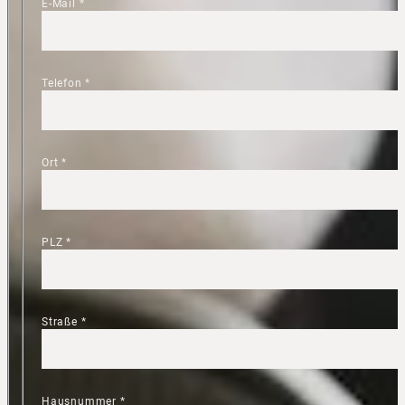
E-Mail
*
Telefon
*
Ort
*
PLZ
*
Straße
*
Hausnummer
*