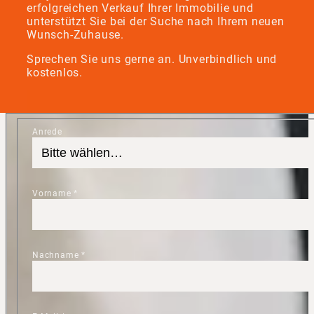
erfolgreichen Verkauf Ihrer Immobilie und
unterstützt Sie bei der Suche nach Ihrem neuen
Wunsch-Zuhause.
Sprechen Sie uns gerne an. Unverbindlich und
kostenlos.
Anrede
Vorname
*
Nachname
*