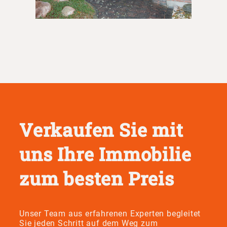
Verkaufen Sie mit
uns Ihre Immobilie
zum besten Preis
Unser Team aus erfahrenen Experten begleitet
Sie jeden Schritt auf dem Weg zum