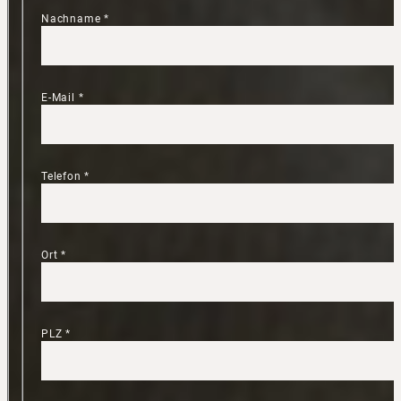
Nachname
*
E-Mail
*
Telefon
*
Ort
*
PLZ
*